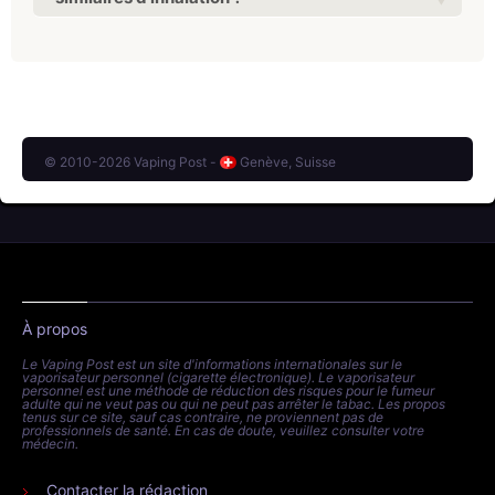
© 2010-2026 Vaping Post -
Genève, Suisse
À propos
Le Vaping Post est un site d'informations internationales sur le
vaporisateur personnel (cigarette électronique). Le vaporisateur
personnel est une méthode de réduction des risques pour le fumeur
adulte qui ne veut pas ou qui ne peut pas arrêter le tabac. Les propos
tenus sur ce site, sauf cas contraire, ne proviennent pas de
professionnels de santé. En cas de doute, veuillez consulter votre
médecin.
Contacter la rédaction