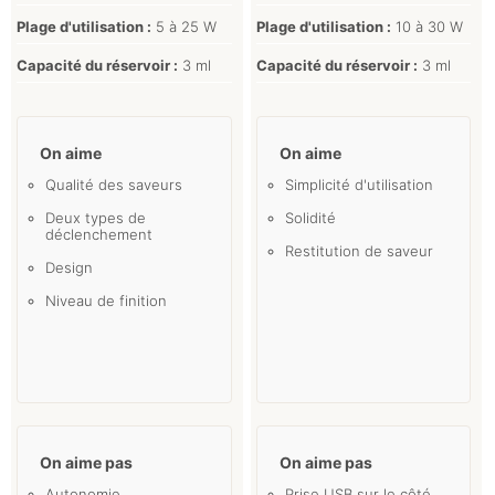
Plage d'utilisation :
5 à 25 W
Plage d'utilisation :
10 à 30 W
Capacité du réservoir :
3 ml
Capacité du réservoir :
3 ml
On aime
On aime
Qualité des saveurs
Simplicité d'utilisation
Deux types de
Solidité
déclenchement
Restitution de saveur
Design
Niveau de finition
On aime pas
On aime pas
Autonomie
Prise USB sur le côté