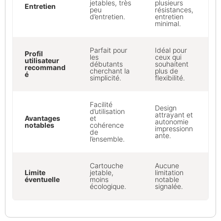
jetables, très
plusieurs
Entretien
peu
résistances,
d’entretien.
entretien
minimal.
Parfait pour
Idéal pour
Profil
les
ceux qui
utilisateur
débutants
souhaitent
recommand
cherchant la
plus de
é
simplicité.
flexibilité.
Facilité
Design
d’utilisation
attrayant et
Avantages
et
autonomie
notables
cohérence
impressionn
de
ante.
l’ensemble.
Cartouche
Aucune
Limite
jetable,
limitation
éventuelle
moins
notable
écologique.
signalée.