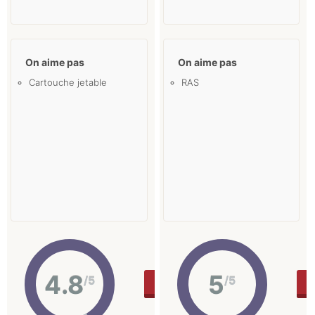
On aime pas
On aime pas
Cartouche jetable
RAS
4.8
5
/5
/5
17.9 €
ACHETER