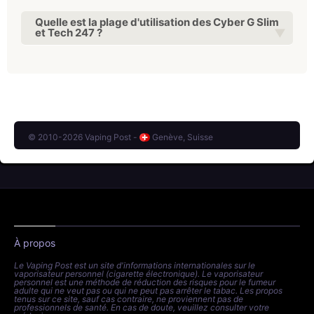
Quelle est la plage d'utilisation des Cyber G Slim
et Tech 247 ?
© 2010-2026 Vaping Post -
Genève, Suisse
À propos
Le Vaping Post est un site d'informations internationales sur le
vaporisateur personnel (cigarette électronique). Le vaporisateur
personnel est une méthode de réduction des risques pour le fumeur
adulte qui ne veut pas ou qui ne peut pas arrêter le tabac. Les propos
tenus sur ce site, sauf cas contraire, ne proviennent pas de
professionnels de santé. En cas de doute, veuillez consulter votre