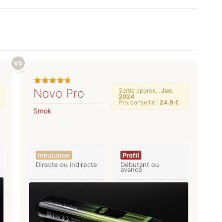
Novo Pro
Sortie approx. :
Jan.
2024
Prix conseillé :
24.9 €
Smok
Inhalation
Profil
Directe ou indirecte
Débutant ou
avancé