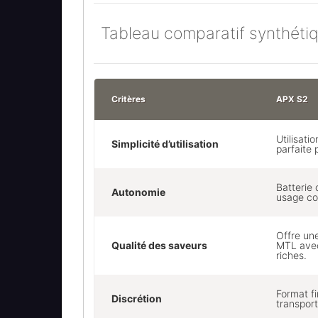
Tableau comparatif synthéti
Critères
APX S2
Utilisati
Simplicité d’utilisation
parfaite
Batterie
Autonomie
usage co
Offre un
Qualité des saveurs
MTL ave
riches.
Format fi
Discrétion
transport