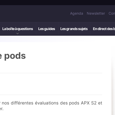
Agenda
Newsletter
Con
La boîte à questions
Les guides
Les grands sujets
En direct des 
e pods
 nos différentes évaluations des pods APX S2 et
r.