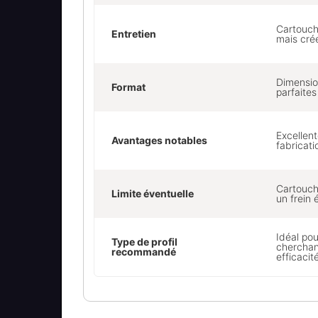
Cartouche
Entretien
mais cré
Dimensi
Format
parfaites
Excellent
Avantages notables
fabricati
Cartouch
Limite éventuelle
un frein 
Idéal po
Type de profil
cherchant
recommandé
efficacit