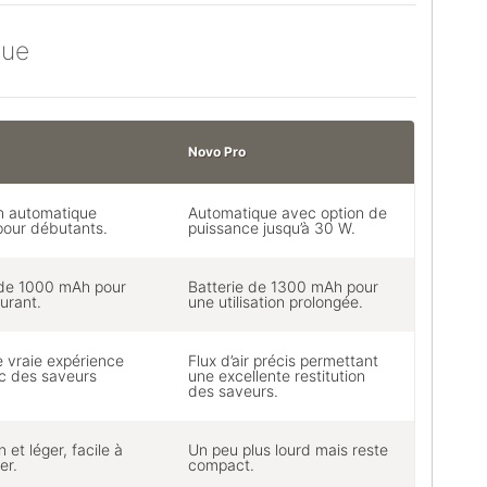
que
Novo Pro
on automatique
Automatique avec option de
 pour débutants.
puissance jusqu’à 30 W.
 de 1000 mAh pour
Batterie de 1300 mAh pour
urant.
une utilisation prolongée.
e vraie expérience
Flux d’air précis permettant
c des saveurs
une excellente restitution
des saveurs.
n et léger, facile à
Un peu plus lourd mais reste
er.
compact.