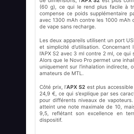
de dimensions, l’
APX S2
est plus comp
(60 g), ce qui le rend plus facile à 
compense ce poids supplémentaire pa
avec 1300 mAh contre les 1000 mAh de 
de vape sans recharge.
Les deux appareils utilisent un port U
et simplicité d’utilisation. Concernan
l’APX S2 avec 3 ml contre 2 ml, ce qui
Alors que le Novo Pro permet une inhala
uniquement sur l’inhalation indirecte, 
amateurs de MTL.
Côté prix, l’
APX S2
est plus accessible
24,9 €, ce qui s’explique par ses carac
pour différents niveaux de vapoteurs.
atteint une note maximale de 10, mais
9,5, reflétant son excellence en te
dispositif.