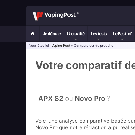
Je débute
L’actualité
Les tests
Le Best-of
Vous êtes ici :
Vaping Post
» Comparateur de produits
Votre comparatif d
APX S2
ou
Novo Pro
?
Voici une analyse comparative basée sur
Novo Pro que notre rédaction a pu réalise