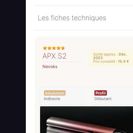
Les fiches techniques
APX S2
Sortie approx. :
Déc.
2023
Prix conseillé :
15.5 €
Nevoks
Inhalation
Profil
Indirecte
Débutant