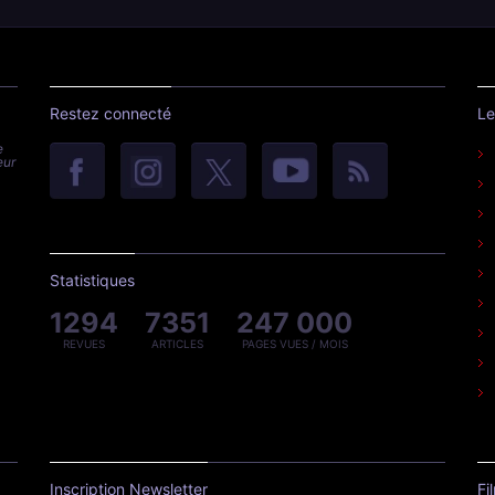
Restez connecté
Le
e
eur
Statistiques
1294
7351
247 000
REVUES
ARTICLES
PAGES VUES / MOIS
Inscription Newsletter
Fi