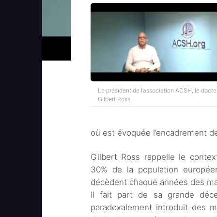
Le président de l’association ACSH, le docte
Gilbert Ross.
où est évoquée l’encadrement de 
Gilbert Ross rappelle le contex
30% de la population europé
décèdent chaque années des mala
Il fait part de sa grande dé
paradoxalement introduit des me