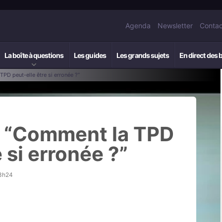
Agenda
Newsletter
Contac
La boîte à questions
Les guides
Les grands sujets
En direct des 
TPD peut-elle être si erronée ?”
 : “Comment la TPD
 si erronée ?”
13h24