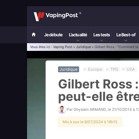
Je débute
L’actualité
Les tests
Le Best-of
Vous êtes ici :
Vaping Post
»
Juridique
» Gilbert Ross : “Comment la 
Juridique
#
Europe
#
TPD
#
USA
Gilbert Ross
peut-elle être
Par
Ghyslain ARMAND
, le
21/10/2014 à 
Mis à jour le 9/07/2024 à 18h15