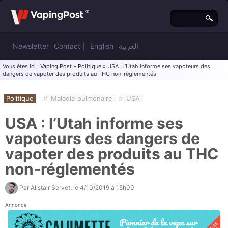
Newsletter
Contact
|
English
العربية
Vous êtes ici :
Vaping Post
»
Politique
» USA : l’Utah informe ses vapoteurs des
dangers de vapoter des produits au THC non-réglementés
Politique
#
Maladie pulmonaire
#
USA
USA : l’Utah informe ses
vapoteurs des dangers de
vapoter des produits au THC
non-réglementés
Par
Alistair Servet
, le
4/10/2019 à 15h00
Annonce