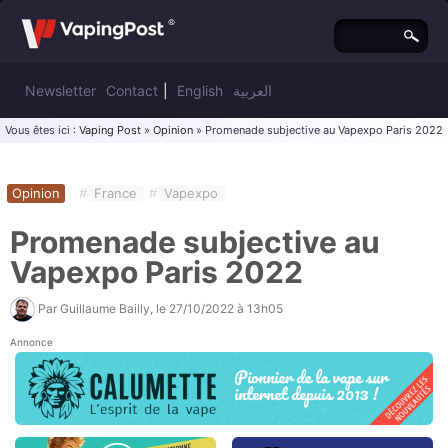
Newsletter
Contact
|
English
العربية
Vous êtes ici :
Vaping Post
»
Opinion
» Promenade subjective au Vapexpo Paris 2022
Opinion
#
France
#
Vapexpo
Promenade subjective au
Vapexpo Paris 2022
Par
Guillaume Bailly
, le
27/10/2022 à 13h05
Annonce