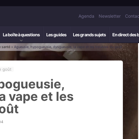
Agenda
Newsletter
Contac
La boîte à questions
Les guides
Les grands sujets
En direct des 
e santé
» Agueusie, hypogueusie, dysgueusie, la vape et les troubles du goût
e goût
pogueusie,
a vape et les
goût
04