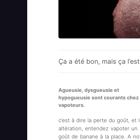
Ça a été bon, mais ça l’est
Agueusie, dysgueusie et
hypogueusie sont courants chez 
vapoteurs.
c’est à dire la perte du goût, et 
altération, entendez vapoter un 
goût de banane à la place. A not