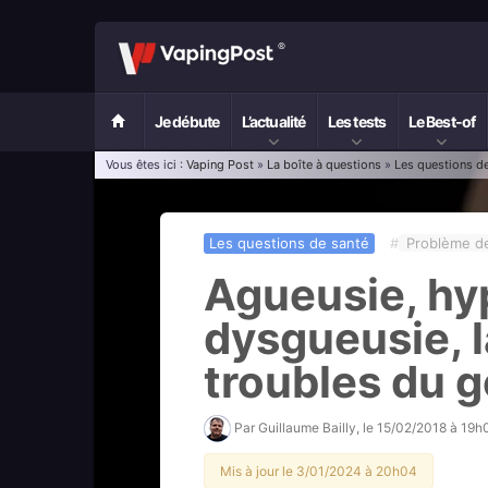
Je débute
L’actualité
Les tests
Le Best-of
Vous êtes ici :
Vaping Post
»
La boîte à questions
»
Les questions d
Les questions de santé
#
Problème d
Agueusie, hy
dysgueusie, l
troubles du 
Par
Guillaume Bailly
, le
15/02/2018 à 19h
Mis à jour le 3/01/2024 à 20h04