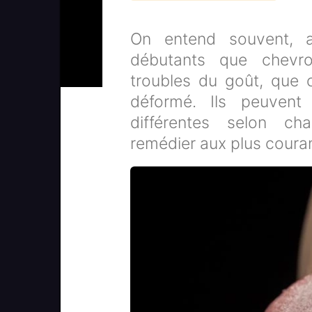
On entend souvent, a
débutants que chevr
troubles du goût, que 
déformé. Ils peuvent 
différentes selon ch
remédier aux plus coura