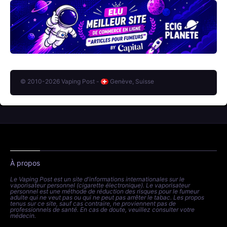
© 2010-2026 Vaping Post -
Genève, Suisse
À propos
Le Vaping Post est un site d'informations internationales sur le
vaporisateur personnel (cigarette électronique). Le vaporisateur
personnel est une méthode de réduction des risques pour le fumeur
adulte qui ne veut pas ou qui ne peut pas arrêter le tabac. Les propos
tenus sur ce site, sauf cas contraire, ne proviennent pas de
professionnels de santé. En cas de doute, veuillez consulter votre
médecin.