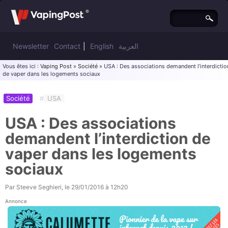
Newsletter
Contact
|
English
العربية
Vous êtes ici :
Vaping Post
»
Société
» USA : Des associations demandent l’interdictio
de vaper dans les logements sociaux
Société
#
USA
USA : Des associations
demandent l’interdiction de
vaper dans les logements
sociaux
Par
Steeve Seghieri
, le
29/01/2016 à 12h20
Annonce