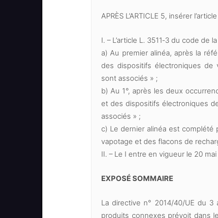
APRÈS L’ARTICLE 5, insérer l’article
I. – L’article L. 3511‑3 du code de l
a) Au premier alinéa, après la réfé
des dispositifs électroniques de
sont associés » ;
b) Au 1°, après les deux occurrenc
et des dispositifs électroniques 
associés » ;
c) Le dernier alinéa est complété 
vapotage et des flacons de recharg
II. – Le I entre en vigueur le 20 mai
EXPOSÉ SOMMAIRE
La directive n° 2014/40/UE du 3 a
produits connexes prévoit dans le 