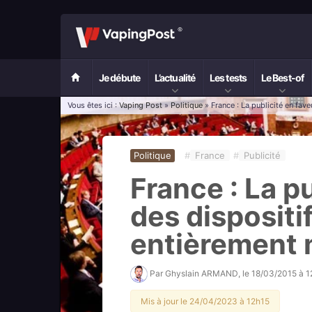
Je débute
L’actualité
Les tests
Le Best-of
Vous êtes ici :
Vaping Post
»
Politique
» France : La publicité en fa
Politique
#
France
#
Publicité
France : La p
des dispositi
entièrement
Par
Ghyslain ARMAND
, le
18/03/2015 à 
Mis à jour le 24/04/2023 à 12h15