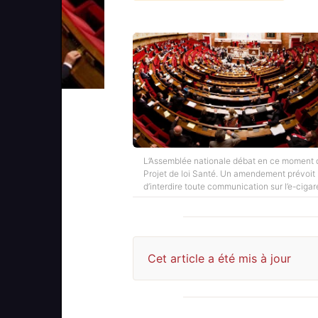
L’Assemblée nationale débat en ce moment 
Projet de loi Santé. Un amendement prévoit
d’interdire toute communication sur l’e-cigar
Cet article a été mis à jour