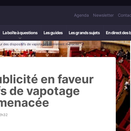
Agenda
Newsletter
Contac
La boîte à questions
Les guides
Les grands sujets
En direct des 
veur des dispositifs de vapotage entièrement menacée
ublicité en faveur
fs de vapotage
 menacée
12h32