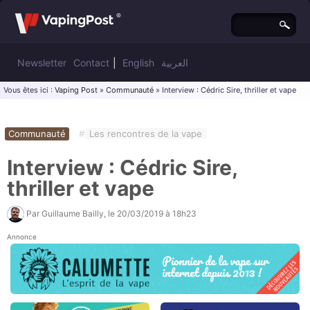
Newsletter
Contact
|
English
العربية
Vous êtes ici :
Vaping Post
»
Communauté
» Interview : Cédric Sire, thriller et vape
Communauté
#
Les rencontres de la vape
Interview : Cédric Sire,
thriller et vape
Par
Guillaume Bailly
, le
20/03/2019 à 18h23
Annonce