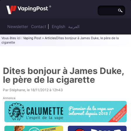
Newsletter
Contact
|
English
العربية
Vous êtes ici :
Vaping Post
»
Articles
Dites bonjour à James Duke, le père de la
cigarette
Dites bonjour à James Duke,
le père de la cigarette
Par
Stéphane
, le
18/11/2012 à 12h43
Annonce