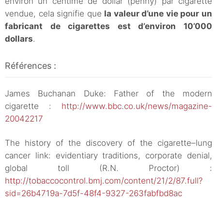
environ un centime de dollar (penny) par cigarette
vendue, cela signifie que
la valeur d’une vie pour un
fabricant de cigarettes est d’environ 10’000
dollars
.
Références :
James Buchanan Duke: Father of the modern
cigarette :
http://www.bbc.co.uk/news/magazine-
20042217
The history of the discovery of the cigarette–lung
cancer link: evidentiary traditions, corporate denial,
global toll (R.N. Proctor) :
http://tobaccocontrol.bmj.com/content/21/2/87.full?
sid=26b4719a-7d5f-48f4-9327-263fabfbd8ac