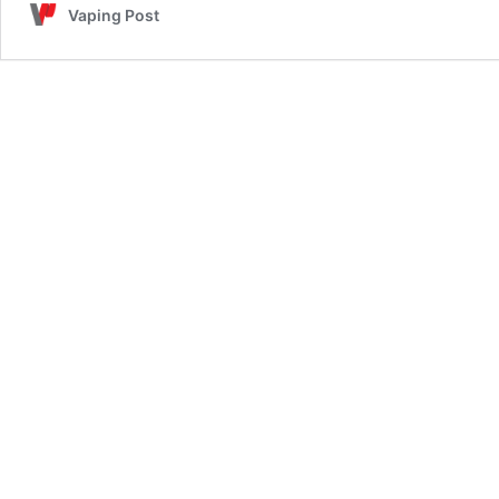
Zelos
Vaping Post
50W
–
Aspire