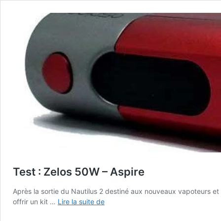
Test : Zelos 50W – Aspire
Après la sortie du Nautilus 2 destiné aux nouveaux vapoteurs et a
Test
offrir un kit …
Lire la suite de
: