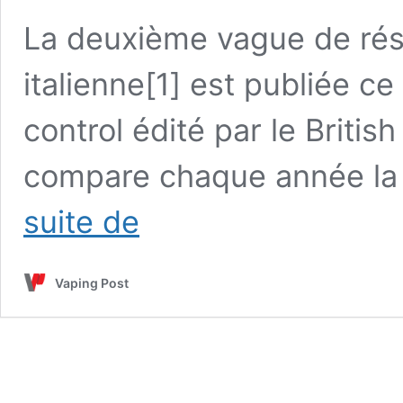
La deuxième vague de rés
italienne[1] est publiée c
control édité par le Britis
compare chaque année la s
Selon
suite de
une
étude
italienne,
Vaping Post
la
vape
pérennise
l’abstinence
tabagique