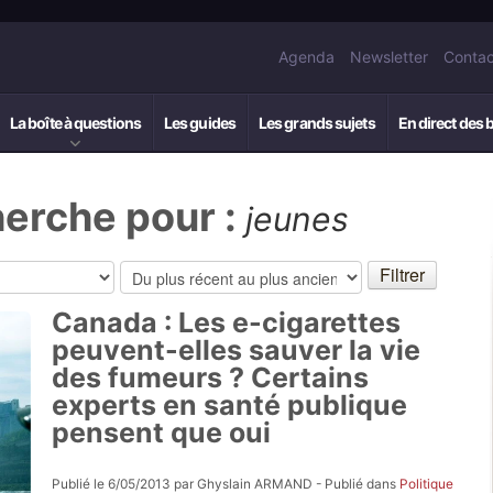
Agenda
Newsletter
Contac
La boîte à questions
Les guides
Les grands sujets
En direct des 
herche pour :
jeunes
Canada : Les e-cigarettes
peuvent-elles sauver la vie
des fumeurs ? Certains
experts en santé publique
pensent que oui
Publié le 6/05/2013 par Ghyslain ARMAND - Publié dans
Politique