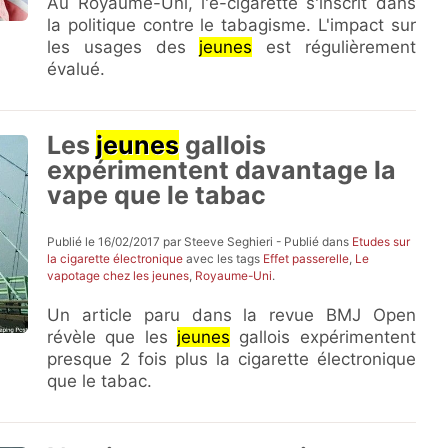
Au Royaume-Uni, l'e-cigarette s'inscrit dans
la politique contre le tabagisme. L'impact sur
les usages des
jeunes
est régulièrement
évalué.
Les
jeunes
gallois
expérimentent davantage la
vape que le tabac
Publié le 16/02/2017 par Steeve Seghieri - Publié dans
Etudes sur
la cigarette électronique
avec les tags
Effet passerelle
,
Le
vapotage chez les jeunes
,
Royaume-Uni
.
Un article paru dans la revue BMJ Open
révèle que les
jeunes
gallois expérimentent
presque 2 fois plus la cigarette électronique
que le tabac.