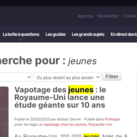
Agenda
Newsletter
Contac
La boîte à questions
Les guides
Les grands sujets
En direct des 
herche pour :
jeunes
Vapotage des
jeunes
: le
Royaume-Uni lance une
étude géante sur 10 ans
Publié le 20/02/2025 par Alistair Servet - Publié dans
Politique
avec les tags
Le vapotage chez les jeunes
,
Royaume-Uni
.
Au Royaume-Uni, 100 000
jeunes
âgés de 8