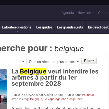
Agenda
Newsletter
Contac
La boîte à questions
Les guides
Les grands sujets
En direct des 
herche pour :
belgique
La
Belgique
veut interdire les
arômes à partir du 1er
septembre 2028
Publié le 4/05/2026 par Alistair Servet - Publié dans
Politique
avec les tags
Belgique
,
Le vapotage chez les jeunes
.
Après les puffs et l’obligation de cacher les