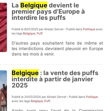
La
Belgique
devient le
premier pays d’Europe à
interdire les puffs
Publié le 8/01/2025 par Alistair Servet - Publié dans
Politique
avec
les tags
Belgique
,
Puff
.
D'autres pays souhaitent faire de même et
les interdictions devraient pleuvoir en Europe
dans les mois à venir.
Belgique
: la vente des puffs
interdite à partir de janvier
2025
Publié le 24/03/2024 par Alistair Servet - Publié dans
Politique
avec les tags
Belgique
,
Puff
.
Après avoir reçu l'aval de la Commission