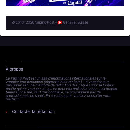
© 2010-2026 Vaping Post -
Genève, Suisse
À propos
Le Vaping Post est un site d'informations internationales sur le
vaporisateur personnel (cigarette électronique). Le vaporisateur
personnel est une méthode de réduction des risques pour le fumeur
adulte qui ne veut pas ou qui ne peut pas arrêter le tabac. Les propos
tenus sur ce site, sauf cas contraire, ne proviennent pas de
professionnels de santé. En cas de doute, veuillez consulter votre
médecin.
Contacter la rédaction