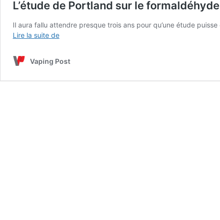
L’étude de Portland sur le formaldéhyd
Il aura fallu attendre presque trois ans pour qu’une étude puiss
L’étude
Lire la suite de
de
Portland
Vaping Post
sur
le
formaldéhyde
est
formellement
démontée