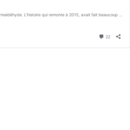
ormaldéhyde. L’histoire qui remonte à 2015, avait fait beaucoup …
Commenta
22