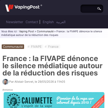
Newsletter
Contact
|
English
العربية
Vous êtes ici :
Vaping Post
»
Communauté
» France : la FIVAPE dénonce le silence
médiatique autour de la réduction des risques
Communauté
#
FIVAPE
#
France
France : la FIVAPE dénonce
le silence médiatique autour
de la réduction des risques
Par
Alistair Servet
, le
29/05/2026 à 11h05
Annonce