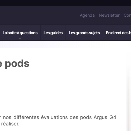
Agenda
Newsletter
Con
La boîte à questions
Les guides
Les grands sujets
En direct des 
e pods
r nos différentes évaluations des pods Argus G4
réaliser.