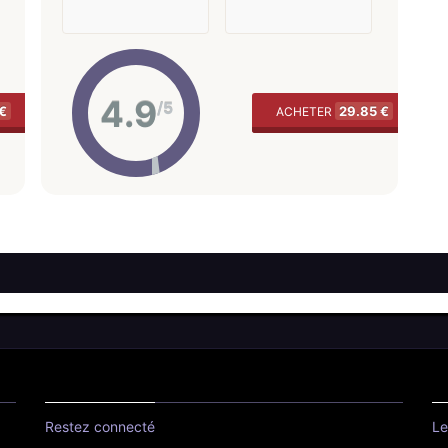
4.9
/5
 €
29.85 €
ACHETER
Restez connecté
Le