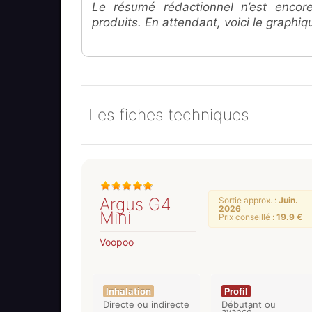
Le résumé rédactionnel n’est encor
produits. En attendant, voici le graphi
Les fiches techniques
Argus G4
Sortie approx. :
Juin.
2026
Mini
Prix conseillé :
19.9 €
Voopoo
Inhalation
Profil
Directe ou indirecte
Débutant ou
avancé