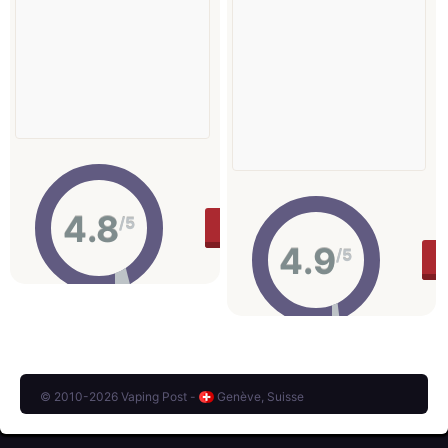
4.8
/5
36.9 €
ACHETER
4.9
/5
© 2010-2026 Vaping Post -
Genève, Suisse