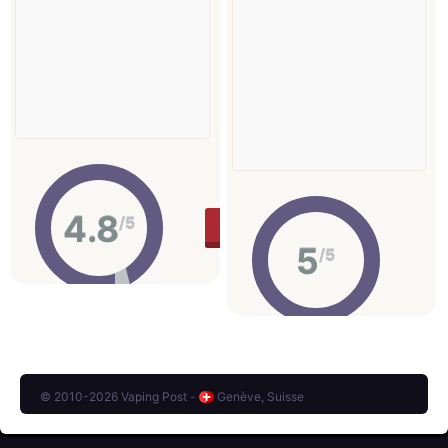
4.8
/5
36.9 €
ACHETER
5
/5
© 2010-2026 Vaping Post -
Genève, Suisse