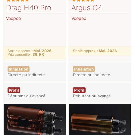
Drag H40 Pro
Argus G4
Voopoo
Voopoo
Sortie approx. :
Mai. 2026
Sortie approx. :
Mai. 2026
Prix conseillé :
36.9 €
Inhalation
Inhalation
Directe ou indirecte
Directe ou indirecte
Profil
Profil
Débutant ou avancé
Débutant ou avancé