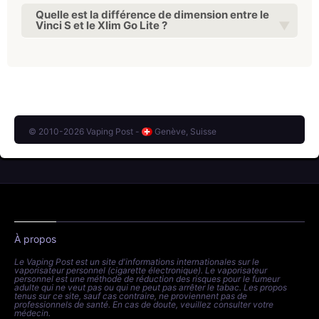
Quelle est la différence de dimension entre le
Vinci S et le Xlim Go Lite ?
© 2010-2026 Vaping Post -
Genève, Suisse
À propos
Le Vaping Post est un site d'informations internationales sur le
vaporisateur personnel (cigarette électronique). Le vaporisateur
personnel est une méthode de réduction des risques pour le fumeur
adulte qui ne veut pas ou qui ne peut pas arrêter le tabac. Les propos
tenus sur ce site, sauf cas contraire, ne proviennent pas de
professionnels de santé. En cas de doute, veuillez consulter votre
médecin.