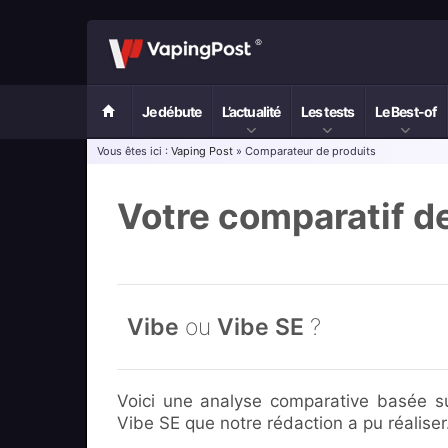
Je débute
L’actualité
Les tests
Le Best-of
Vous êtes ici :
Vaping Post
» Comparateur de produits
Votre comparatif d
Vibe
ou
Vibe SE
?
Voici une analyse comparative basée su
Vibe SE que notre rédaction a pu réaliser