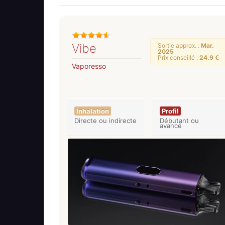
Vibe
Sortie approx. :
Mar.
2025
Prix conseillé :
24.9 €
Vaporesso
Inhalation
Profil
Directe ou indirecte
Débutant ou
avancé