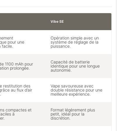
Vibe SE
nnement
Opération simple avec un
que pour une
système de réglage de la
n facile.
puissance.
Capacité de batterie
 de 1100 mAh pour
identique pour une longue
sation prolongée.
autonomie.
e restitution des
Vape savoureuse avec
râce au flux d’air
double résistance pour une
.
meilleure expérience.
ns compactes et
Format légèrement plus
faciles à
petit, idéal pour la
er.
discrétion.