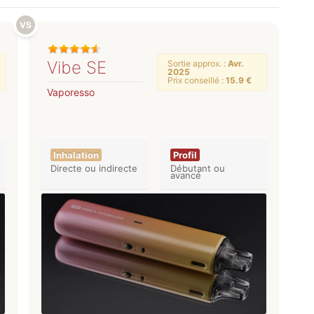
Vibe SE
Sortie approx. :
Avr.
2025
Prix conseillé :
15.9 €
Vaporesso
Inhalation
Profil
Directe ou indirecte
Débutant ou
avancé