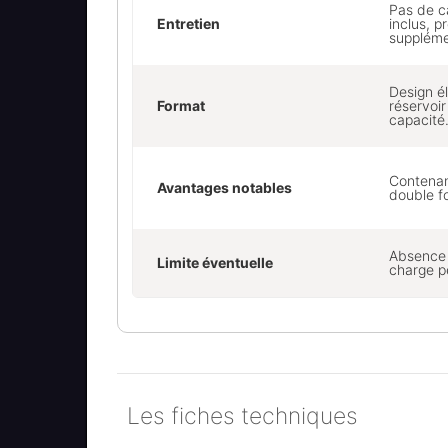
Pas de c
Entretien
inclus, p
suppléme
Design é
Format
réservoi
capacité
Contenan
Avantages notables
double fo
Absence 
Limite éventuelle
charge p
Les fiches techniques