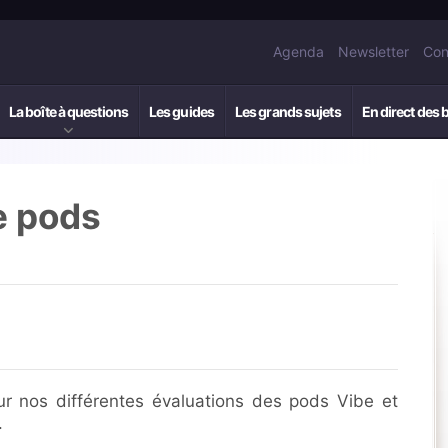
Agenda
Newsletter
Con
La boîte à questions
Les guides
Les grands sujets
En direct des 
e pods
r nos différentes évaluations des pods Vibe et
.