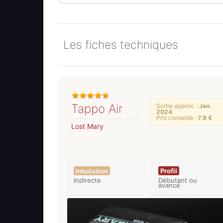
Les fiches techniques
Tappo Air
Sortie approx. :
Jan.
2024
Prix conseillé :
7.9 €
Lost Mary
Inhalation
Profil
Indirecte
Débutant ou
avancé