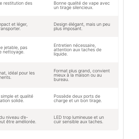
e restitution des
Bonne qualité de vape avec
un tirage silencieux.
pact et léger,
Design élégant, mais un peu
transporter.
plus imposant.
Entretien nécessaire,
e jetable, pas
attention aux taches de
e nettoyage.
liquide.
Format plus grand, convient
mat, idéal pour les
mieux à la maison ou au
ments.
bureau.
simple et qualité
Possède deux ports de
ation solide.
charge et un bon tirage.
é du niveau d’e-
LED trop lumineuse et un
eut être améliorée.
cuir sensible aux taches.