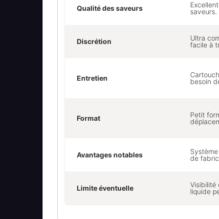
Excellent
Qualité des saveurs
saveurs.
Ultra com
Discrétion
facile à 
Cartouch
Entretien
besoin d
Petit for
Format
déplace
Système 
Avantages notables
de fabric
Visibilit
Limite éventuelle
liquide p