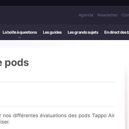
Agenda
Newsletter
Con
La boîte à questions
Les guides
Les grands sujets
En direct des 
e pods
 nos différentes évaluations des pods Tappo Air
iser.