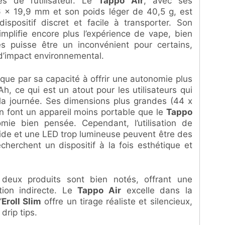
és de l’utilisateur. Le
Tappo Air
, avec ses
 x 19,9 mm et son poids léger de 40,5 g, est
spositif discret et facile à transporter. Son
plifie encore plus l’expérience de vape, bien
les puisse être un inconvénient pour certains,
d’impact environnemental.
ue par sa capacité à offrir une autonomie plus
, ce qui est un atout pour les utilisateurs qui
la journée. Ses dimensions plus grandes (44 x
 font un appareil moins portable que le
Tappo
ie bien pensée. Cependant, l’utilisation de
uide et une LED trop lumineuse peuvent être des
cherchent un dispositif à la fois esthétique et
deux produits sont bien notés, offrant une
ation indirecte. Le
Tappo Air
excelle dans la
’
Eroll Slim
offre un tirage réaliste et silencieux,
drip tips.