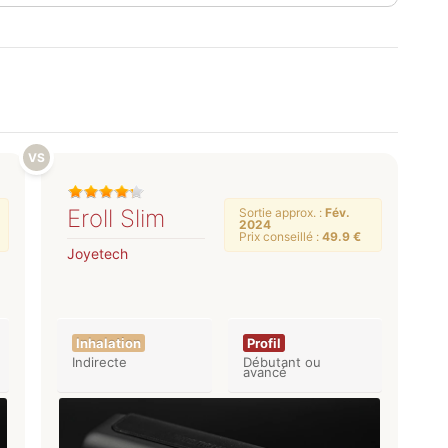
Eroll Slim
Sortie approx. :
Fév.
2024
Prix conseillé :
49.9 €
Joyetech
Inhalation
Profil
Indirecte
Débutant ou
avancé