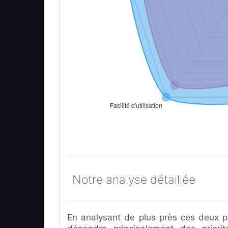
Notre analyse détaillée
En analysant de plus près ces deux p