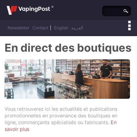
Newsletter
Contact
|
English
العربية
En direct des boutiques
Vous retrouverez ici les actualités et publications
promotionnelles en provenance des boutiques en
ligne, commerçants spécialisés ou fabricants.
En
savoir plus