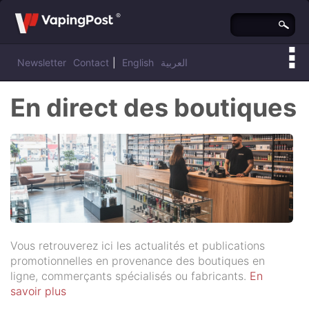
Newsletter
Contact
|
English
العربية
En direct des boutiques
Vous retrouverez ici les actualités et publications
promotionnelles en provenance des boutiques en
ligne, commerçants spécialisés ou fabricants.
En
savoir plus